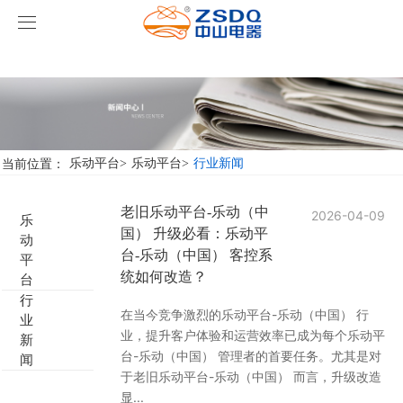
乐动平台
乐动平台
产品中心
乐动平台
智能开关
当前位置：
乐动平台
>
乐动平台
>
行业新闻
案例展示
客房门显系列
乐动平台
名典系列智能开关
老旧乐动平台-乐动（中
2026-04-09
乐
国） 升级必看：乐动平
动
关于我们
客控系统
行业新闻
成功案例
雅典系列智能开关
标准86门显
台-乐动（中国） 客控系
平
统如何改造？
台
乐动平台-乐动（中国）
智能家居系列
轻典系列智能开关
标准带房号门显
客控系统方案1
行
在当今竞争激烈的乐动平台-乐动（中国） 行
业
业，提升客户体验和运营效率已成为每个乐动平
新
特色产品
怡典系列智能开关
非标定制门显
客控系统方案2
电动窗帘
台-乐动（中国） 管理者的首要任务。尤其是对
闻
于老旧乐动平台-乐动（中国） 而言，升级改造
智典系列智能开关
客控系统方案3
无线开关插座
壁龛式插卡取电
显...