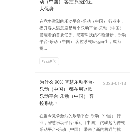
动（中国） 客控系统的五
大优势
在竞争激烈的乐动平台-乐动（中国） 行业中，
提升客人满意度是每个乐动平台-乐动（中国）
管理者的首要任务。随着科技的不断进步，乐动
平台-乐动（中国） 客控系统应运而生，成为
提...
行业新闻
为什么 90% 智慧乐动平台-
2026-01-13
乐动（中国） 都在用这款
乐动平台-乐动（中国） 客
控系统？
在当今竞争激烈的乐动平台-乐动（中国） 行
业，智慧乐动平台-乐动（中国） 的崛起为传统
乐动平台-乐动（中国） 带来了新的机遇与挑