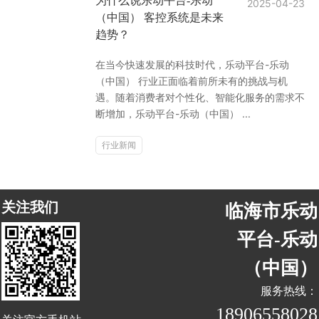
为什么说乐动平台-乐动
2025-04-23
（中国） 客控系统是未来
趋势？
在当今快速发展的科技时代，乐动平台-乐动
（中国） 行业正面临着前所未有的挑战与机
遇。随着消费者对个性化、智能化服务的需求不
断增加，乐动平台-乐动（中国） ...
行业新闻
关注我们
临海市乐动
平台-乐动
（中国）
服务热线：
18906558028