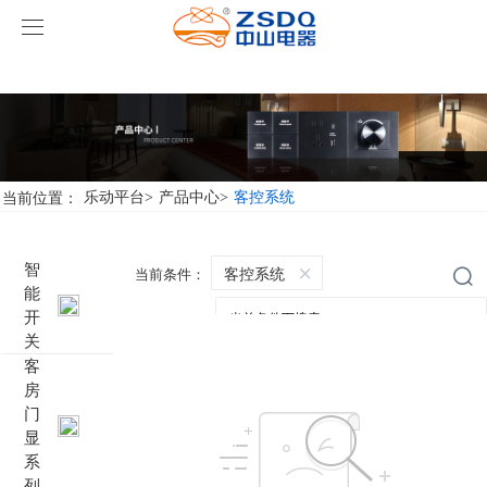
乐动平台
乐动平台
产品中心
乐动平台
智能开关
当前位置：
乐动平台
>
产品中心
>
客控系统
案例展示
客房门显系列
乐动平台
名典系列智能开关
智
客控系统
当前条件：
能
关于我们
客控系统
行业新闻
成功案例
雅典系列智能开关
标准86门显
开
关
乐动平台-乐动（中国）
智能家居系列
轻典系列智能开关
标准带房号门显
客控系统方案1
客
房
门
特色产品
怡典系列智能开关
非标定制门显
客控系统方案2
电动窗帘
显
系
智典系列智能开关
客控系统方案3
无线开关插座
壁龛式插卡取电
列