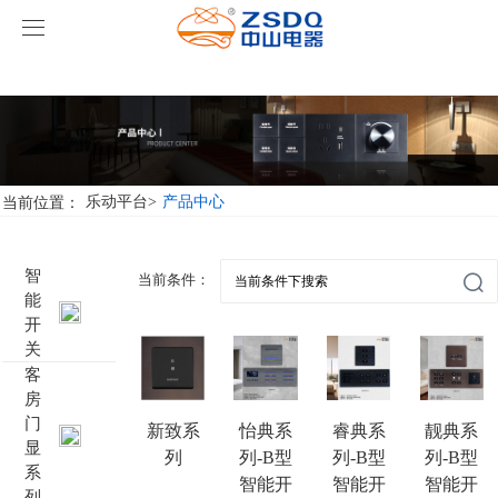
乐动平台
乐动平台
产品中心
乐动平台
智能开关
当前位置：
乐动平台
>
产品中心
案例展示
客房门显系列
乐动平台
名典系列智能开关
智
当前条件：
能
关于我们
客控系统
行业新闻
成功案例
雅典系列智能开关
标准86门显
开
关
乐动平台-乐动（中国）
智能家居系列
轻典系列智能开关
标准带房号门显
客控系统方案1
客
房
门
特色产品
怡典系列智能开关
非标定制门显
客控系统方案2
电动窗帘
新致系
怡典系
睿典系
靓典系
显
列
列-B型
列-B型
列-B型
系
智典系列智能开关
客控系统方案3
无线开关插座
壁龛式插卡取电
智能开
智能开
智能开
列