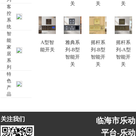
关
关
关
客
靓典系列智能开关
客控系统方案4
控
系
统
睿典系列智能开关
客控系统方案5
智
能
君典系列智能开关
A型智
雅典系
摇杆系
摇杆系
家
能开关
列-B型
列-B型
列-A型
居
智能开
智能开
智能开
凯越系列智能开关
系
关
关
关
列
新致系列智能开关
特
色
产
大板系列智能开关
品
摇杆系列智能开关
关注我们
临海市乐动
精雕系列智能开关
平台-乐动
70款的智能开关