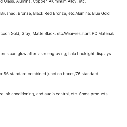
 Glass, Alumina, Copper, Aluminum Alloy, etc.
Brushed, Bronze, Black Red Bronze, etc.Alumina: Blue Gold
n Gold, Gray, Matte Black, etc.Wear-resistant PC Material:
ns can glow after laser engraving; halo backlight displays
or 86 standard combined junction boxes/76 standard
, air conditioning, and audio control, etc. Some products