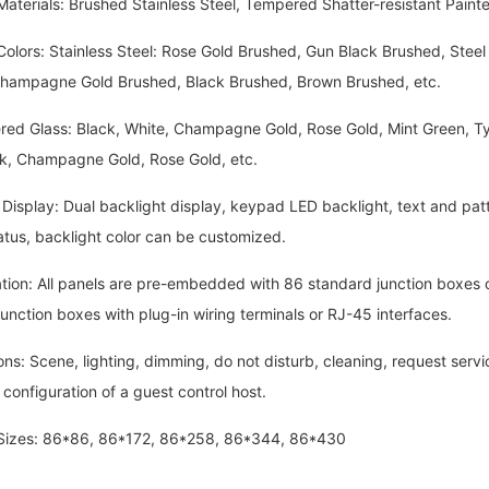
rials: Brushed Stainless Steel, Tempered Shatter-resistant Painted
rs: Stainless Steel: Rose Gold Brushed, Gun Black Brushed, Steel 
hampagne Gold Brushed, Black Brushed, Brown Brushed, etc.
lass: Black, White, Champagne Gold, Rose Gold, Mint Green, Tycoo
ack, Champagne Gold, Rose Gold, etc.
play: Dual backlight display, keypad LED backlight, text and patter
atus, backlight color can be customized.
on: All panels are pre-embedded with 86 standard junction boxes 
unction boxes with plug-in wiring terminals or RJ-45 interfaces.
 Scene, lighting, dimming, do not disturb, cleaning, request service
 configuration of a guest control host.
es: 86*86, 86*172, 86*258, 86*344, 86*430