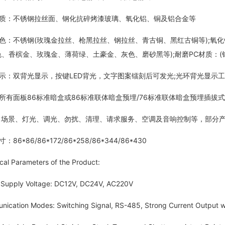
：不锈钢拉丝面、钢化抗碎烤漆玻璃、氧化铝、铜及铝合金等
不锈钢(玫瑰金拉丝、枪黑拉丝、钢拉丝、青古铜、黑红古铜等);氧化铝
色、香槟金、玫瑰金、薄荷绿、土豪金、灰色、磨砂黑等);耐磨PC材质：
双背光显示，按键LED背光，文字图案镭刻后可发光;光环背光显示工
面板86标准暗盒或86标准联体暗盒预埋/76标准联体暗盒预埋插拔式接
场景、灯光、调光、勿扰、清理、请求服务、空调及音响控制等，部分产
*86/86*172/86*258/86*344/86*430
 Parameters of the Product:
pply Voltage: DC12V, DC24V, AC220V
tion Modes: Switching Signal, RS-485, Strong Current Output wi