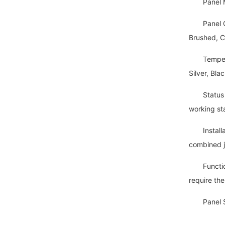
Panel Mate
Panel Colo
Brushed, C
Tempered G
Silver, Bl
Status Dis
working st
Installati
combined j
Functions:
require the
Panel Siz