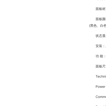
面板材质
面板颜色：
(黑色、白
状态显示：
安装：所有
功 能：
面板尺寸：86
Technical
Power Su
Communica