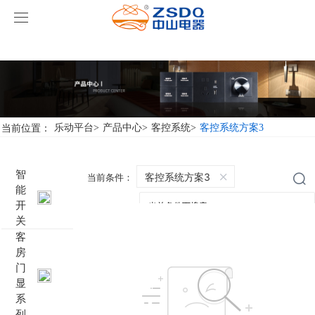
乐动平台
乐动平台
产品中心
乐动平台
智能开关
当前位置：
乐动平台
>
产品中心
>
客控系统
>
客控系统方案3
案例展示
客房门显系列
乐动平台
名典系列智能开关
智
客控系统方案3
当前条件：
能
关于我们
客控系统
行业新闻
成功案例
雅典系列智能开关
标准86门显
开
关
乐动平台-乐动（中国）
智能家居系列
轻典系列智能开关
标准带房号门显
客控系统方案1
客
房
门
特色产品
怡典系列智能开关
非标定制门显
客控系统方案2
电动窗帘
显
系
智典系列智能开关
客控系统方案3
无线开关插座
壁龛式插卡取电
列