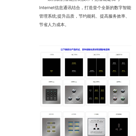
Internet信息通讯结合，打造壹个全新的数字智能
管理系统;提升品质，节约能耗、提高服务效率、
节省人力成本。