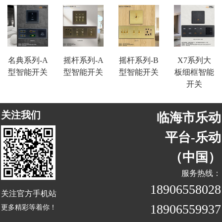
名典系列-A
摇杆系列-A
摇杆系列-B
X7系列大
型智能开关
型智能开关
型智能开关
板细框智能
开关
关注我们
临海市乐动
平台-乐动
（中国）
服务热线：
18906558028
关注官方手机站
18906559937
更多精彩等着你！