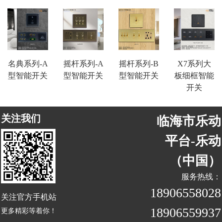
名典系列-A
摇杆系列-A
摇杆系列-B
X7系列大
型智能开关
型智能开关
型智能开关
板细框智能
开关
关注我们
临海市乐动
平台-乐动
（中国）
服务热线：
18906558028
关注官方手机站
18906559937
更多精彩等着你！