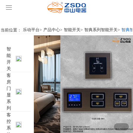
乐动平台
乐动平台
当前位置：
乐动平台
>
产品中心
>
智能开关
>
智典系列智能开关
>
智典
产品中心
智
乐动平台
智能开关
能
开
案例展示
客房门显系列
乐动平台
名典系列智能开关
关
客
房
关于我们
客控系统
行业新闻
成功案例
雅典系列智能开关
标准86门显
门
显
乐动平台-乐动（中国）
智能家居系列
轻典系列智能开关
标准带房号门显
客控系统方案1
系
列
特色产品
怡典系列智能开关
非标定制门显
客控系统方案2
电动窗帘
客
控
系
智典系列智能开关
客控系统方案3
无线开关插座
壁龛式插卡取电