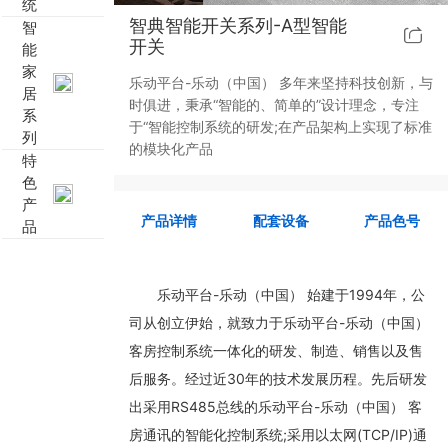
统
智典智能开关系列-A型智能
智
靓典系列智能开关
客控系统方案4
开关
能
家
乐动平台-乐动（中国） 多年来坚持科技创新，与
睿典系列智能开关
客控系统方案5
居
时俱进，秉承“智能的、简单的”设计理念，专注
系
于“智能控制系统的研发;在产品架构上实现了标准
列
君典系列智能开关
的模块化产品
特
色
凯越系列智能开关
产
产品详情
配套设备
产品色号
品
新致系列智能开关
大板系列智能开关
乐动平台-乐动（中国） 始建于1994年，公
司从创立伊始，就致力于乐动平台-乐动（中国）
摇杆系列智能开关
客房控制系统一体化的研发、制造、销售以及售
后服务。经过近30年的技术发展历程。先后研发
精雕系列智能开关
出采用RS485总线的乐动平台-乐动（中国） 客
房通讯的智能化控制系统;采用以太网(TCP/IP)通
70款的智能开关