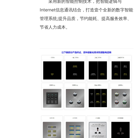
采用新的智能控制技术，把智能逻辑与
Internet信息通讯结合，打造壹个全新的数字智能
管理系统;提升品质，节约能耗、提高服务效率、
节省人力成本。