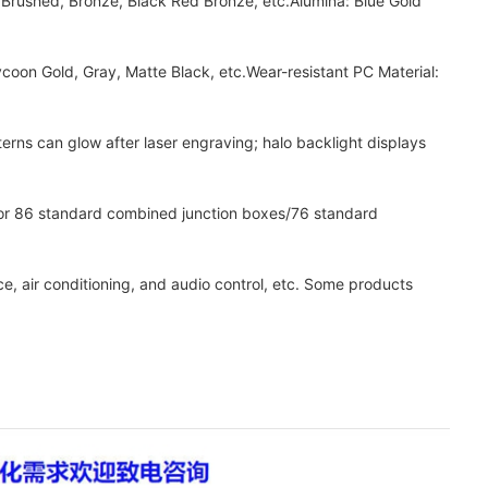
Brushed, Bronze, Black Red Bronze, etc.Alumina: Blue Gold
n Gold, Gray, Matte Black, etc.Wear-resistant PC Material:
ns can glow after laser engraving; halo backlight displays
or 86 standard combined junction boxes/76 standard
, air conditioning, and audio control, etc. Some products