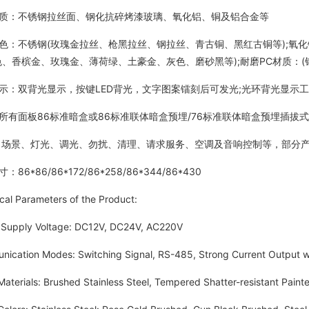
：不锈钢拉丝面、钢化抗碎烤漆玻璃、氧化铝、铜及铝合金等
不锈钢(玫瑰金拉丝、枪黑拉丝、钢拉丝、青古铜、黑红古铜等);氧化铝
色、香槟金、玫瑰金、薄荷绿、土豪金、灰色、磨砂黑等);耐磨PC材质：
双背光显示，按键LED背光，文字图案镭刻后可发光;光环背光显示工
面板86标准暗盒或86标准联体暗盒预埋/76标准联体暗盒预埋插拔式接
场景、灯光、调光、勿扰、清理、请求服务、空调及音响控制等，部分产
*86/86*172/86*258/86*344/86*430
 Parameters of the Product:
pply Voltage: DC12V, DC24V, AC220V
tion Modes: Switching Signal, RS-485, Strong Current Output wi
rials: Brushed Stainless Steel, Tempered Shatter-resistant Painted