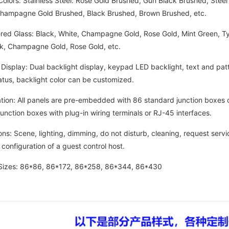
rs: Stainless Steel: Rose Gold Brushed, Gun Black Brushed, Steel 
hampagne Gold Brushed, Black Brushed, Brown Brushed, etc.
lass: Black, White, Champagne Gold, Rose Gold, Mint Green, Tycoo
ack, Champagne Gold, Rose Gold, etc.
play: Dual backlight display, keypad LED backlight, text and patter
atus, backlight color can be customized.
on: All panels are pre-embedded with 86 standard junction boxes 
unction boxes with plug-in wiring terminals or RJ-45 interfaces.
 Scene, lighting, dimming, do not disturb, cleaning, request service
 configuration of a guest control host.
es: 86*86, 86*172, 86*258, 86*344, 86*430