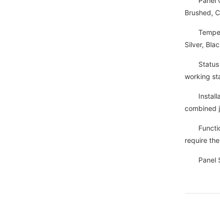
Panel Colo
Brushed, C
Tempered G
Silver, Bl
Status Dis
working st
Installati
combined j
Functions:
require the
Panel Siz