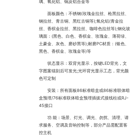
璃、氧化铝、铜及铝合金等
面板颜色：不锈钢(玫瑰金拉丝、枪黑拉丝、
钢拉丝、青古铜、黑红古铜等);氧化铝(青金拉
丝、香槟金拉丝、黑拉丝、咖啡色拉丝等);钢化玻
璃面：(黑色、白色、香槟金、玫瑰金、薄荷绿、
土豪金、灰色、磨砂黑等);耐磨PC材质：(银色、
黑色、香槟金、玫瑰金等)等
状态显示：双背光显示，按键LED背光，文
字图案镭刻后可发光;光环背光显示工态，背光颜
色可定制
安装：所有面板86标准暗盒或86标准联体暗
盒预埋/76标准联体暗盒预埋插拔式接线柱或RJ-
45接口
功 能：场景、灯光、调光、勿扰、清理、请
求服务、空调及音响控制等，部分产品需配置客
控主机