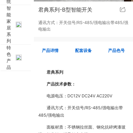
统
智
君典系列-B型智能开关
靓典系列智能开关
客控系统方案4
能
家
通讯方式：开关信号/RS-485/强电输出带485/强
睿典系列智能开关
客控系统方案5
居
电输出
系
列
君典系列智能开关
特
产品详情
配套设备
产品色号
色
凯越系列智能开关
产
品
新致系列智能开关
君典系列
产品技术参数：
大板系列智能开关
电源电压：DC12V DC24V AC220V
摇杆系列智能开关
通讯方式：开关信号/RS-485/强电输出带
485/强电输出
精雕系列智能开关
面板材质：不锈钢拉丝面、钢化抗碎烤漆玻
70款的智能开关