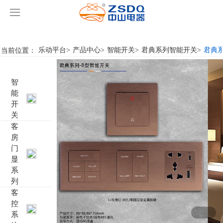
乐动平台
乐动平台
当前位置：
乐动平台
>
产品中心
>
智能开关
>
君典系列智能开关
>
君典系
产品中心
智
乐动平台
智能开关
能
开
案例展示
客房门显系列
乐动平台
名典系列智能开关
关
客
房
关于我们
客控系统
行业新闻
成功案例
雅典系列智能开关
标准86门显
门
显
乐动平台-乐动（中国）
智能家居系列
轻典系列智能开关
标准带房号门显
客控系统方案1
系
列
特色产品
怡典系列智能开关
非标定制门显
客控系统方案2
电动窗帘
客
控
系
智典系列智能开关
客控系统方案3
无线开关插座
壁龛式插卡取电